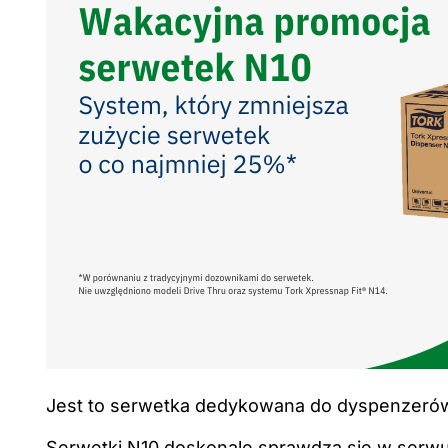
Jest to serwetka dedykowana do dyspenzerów,
Serwetki N10 doskonale sprawdzą się w serwując