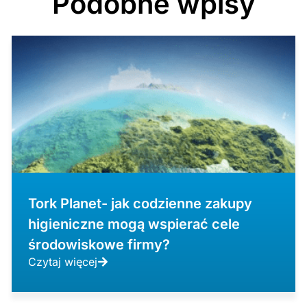
Podobne wpisy
Tork Planet- jak codzienne zakupy
higieniczne mogą wspierać cele
środowiskowe firmy?
Czytaj więcej