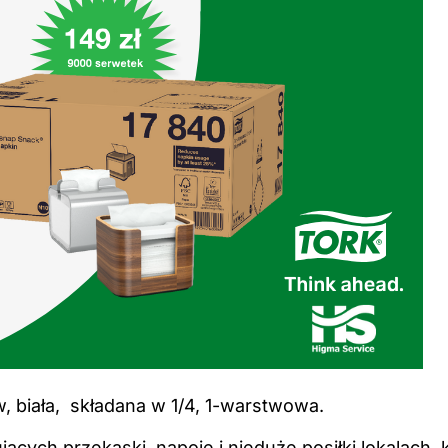
 biała, składana w 1/4, 1-warstwowa.
ych przekąski, napoje i nieduże posiłki lokalach, k