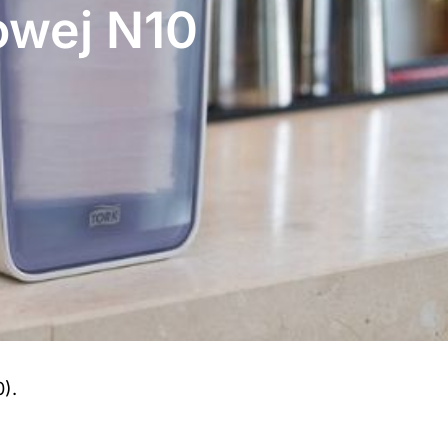
owej N10
).