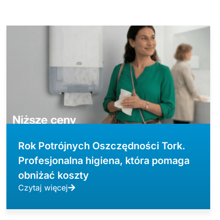
Rok Potrójnych Oszczędności Tork.
Profesjonalna higiena, która pomaga
obniżać koszty
Czytaj więcej