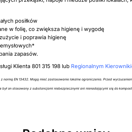
małych posiłków
ne w folię, co zwiększa higienę i wygodę
użycie i poprawia higienę
zemysłowych*
pania zapasów.
ugi Klienta 801 315 198 lub
Regionalnym Kierownik
z normą EN 13432. Mogą mieć zastosowanie lokalne ograniczenia. Przed wyrzuceniem
ie był on stosowany z substancjami niebezpiecznymi ani nienadającymi się do kompos