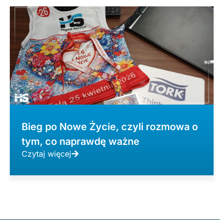
Bieg po Nowe Życie, czyli rozmowa o
tym, co naprawdę ważne
Czytaj więcej