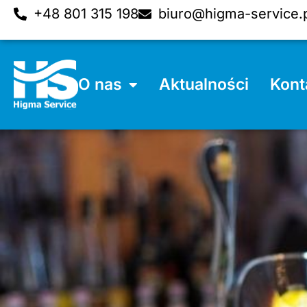
+48 801 315 198
biuro@higma-service.
O nas
Aktualności
Kont