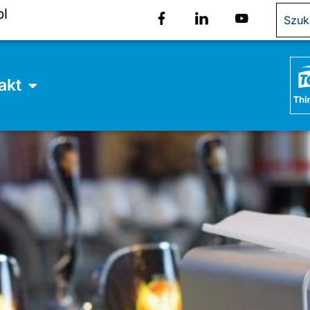
pl
akt