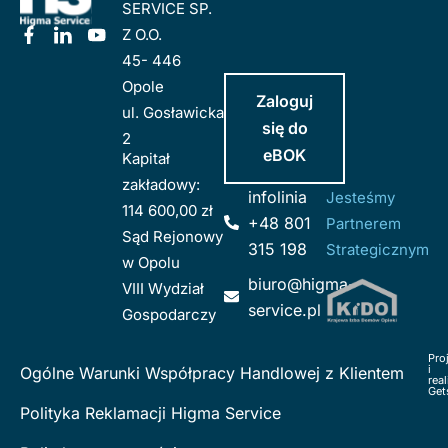
SERVICE SP.
Z O.O.
45- 446
Opole
Zaloguj
ul. Gosławicka
się do
2
eBOK
Kapitał
zakładowy:
infolinia
Jesteśmy
114 600,00 zł
+48 801
Partnerem
Sąd Rejonowy
315 198
Strategicznym
w Opolu
biuro@higma-
VIII Wydział
service.pl
Gospodarczy
Pro
i
Ogólne Warunki Współpracy Handlowej z Klientem
real
Get
Polityka Reklamacji Higma Service