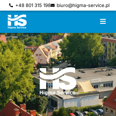
+48 801 315 198
biuro@higma-service.pl